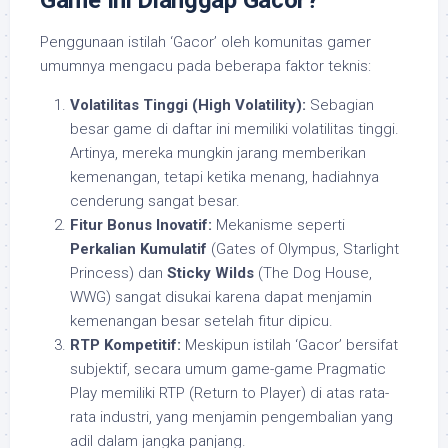
Game Ini Dianggap Gacor?
Penggunaan istilah ‘Gacor’ oleh komunitas gamer
umumnya mengacu pada beberapa faktor teknis:
Volatilitas Tinggi (High Volatility):
Sebagian
besar game di daftar ini memiliki volatilitas tinggi.
Artinya, mereka mungkin jarang memberikan
kemenangan, tetapi ketika menang, hadiahnya
cenderung sangat besar.
Fitur Bonus Inovatif:
Mekanisme seperti
Perkalian Kumulatif
(Gates of Olympus, Starlight
Princess) dan
Sticky Wilds
(The Dog House,
WWG) sangat disukai karena dapat menjamin
kemenangan besar setelah fitur dipicu.
RTP Kompetitif:
Meskipun istilah ‘Gacor’ bersifat
subjektif, secara umum game-game Pragmatic
Play memiliki RTP (Return to Player) di atas rata-
rata industri, yang menjamin pengembalian yang
adil dalam jangka panjang.