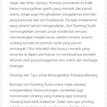
segar dan khas Jepang. Konsep permainan ini tidak
hanya menyuguhkan grafis yang menarik dan penuh
warna, tetapi juga menghadirkan pengalaman bermain
yang berbeda dari slot tradisional. Dengan mekanisme
yang simpel namun mengasyikkan, Slot Running Sushi
memungkinkan pemain untuk menikmati sensasi
memenangkan hadiah besar sambil merasa seperti
sedang berada di restoran sushi yang penuh
semangat. Fitur interaktif dan bonus menarik yang
tersedia di dalam permainan ini membuatnya semakin
diminati oleh para penggemar slot online dari berbagai
kalangan.
Strategi dan Tips untuk Meningkatkan Peluang Menang
Bermain slot Running Sushi online tidak sekadar
mengandalkan keberuntungan, melainkan juga
memerlukan strategi yang matang agar peluang
menang bisa lebih maksimal. Salah satu tips penting