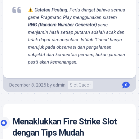
Catatan Penting:
Perlu diingat bahwa semua
game Pragmatic Play menggunakan sistem
RNG (Random Number Generator)
yang
menjamin hasil setiap putaran adalah acak dan
tidak dapat dimanipulasi. Istilah ‘Gacor’ hanya
merujuk pada observasi dan pengalaman
subjektif dari komunitas pemain, bukan jaminan
pasti akan kemenangan.
December 8, 2025
by
admin
Slot Gacor
0
Menaklukkan Fire Strike Slot
dengan Tips Mudah