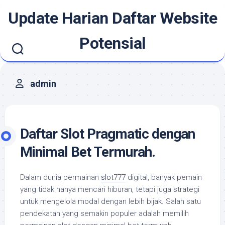
Skip
Update Harian Daftar Website
to
content
Potensial
admin
Daftar Slot Pragmatic dengan
Minimal Bet Termurah.
Dalam dunia permainan
slot777
digital, banyak pemain
yang tidak hanya mencari hiburan, tetapi juga strategi
untuk mengelola modal dengan lebih bijak. Salah satu
pendekatan yang semakin populer adalah memilih