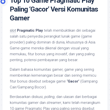
Top 10 Game Pragmatic Play
Paling ‘Gacor’ Versi Komunitas
Gamer
slot
Pragmatic Play
telah membuktikan diri sebagai
salah satu penyedia perangkat lunak game (game
provider) paling dominan di dunia, khususnya di Asia.
Game-game mereka dikenal dengan visual yang
memukau, fitur bonus yang inovatif, dan yang paling
penting, potensi pembayaran yang besar.
Dalam bahasa komunitas gamer, game yang sering
memberikan kemenangan besar dan sering memicu
fitur bonus disebut sebagai game
‘Gacor’
(Gampang
Cair/Gampang Bocor).
Berdasarkan diskusi,
polling
, dan ulasan dari berbagai
komunitas gamer dan
streamer
, kami telah merangkum
10 game Pragmatic Play yang paling sering disebut