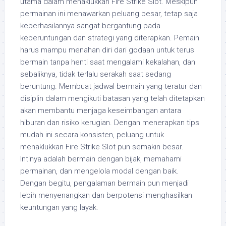
utama dalam menaklukkan Fire Strike Slot. Meskipun
permainan ini menawarkan peluang besar, tetap saja
keberhasilannya sangat bergantung pada
keberuntungan dan strategi yang diterapkan. Pemain
harus mampu menahan diri dari godaan untuk terus
bermain tanpa henti saat mengalami kekalahan, dan
sebaliknya, tidak terlalu serakah saat sedang
beruntung. Membuat jadwal bermain yang teratur dan
disiplin dalam mengikuti batasan yang telah ditetapkan
akan membantu menjaga keseimbangan antara
hiburan dan risiko kerugian. Dengan menerapkan tips
mudah ini secara konsisten, peluang untuk
menaklukkan Fire Strike Slot pun semakin besar.
Intinya adalah bermain dengan bijak, memahami
permainan, dan mengelola modal dengan baik.
Dengan begitu, pengalaman bermain pun menjadi
lebih menyenangkan dan berpotensi menghasilkan
keuntungan yang layak.