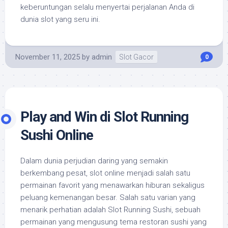
keberuntungan selalu menyertai perjalanan Anda di
dunia slot yang seru ini.
November 11, 2025
by
admin
Slot Gacor
0
Play and Win di Slot Running
Sushi Online
Dalam dunia perjudian daring yang semakin
berkembang pesat, slot online menjadi salah satu
permainan favorit yang menawarkan hiburan sekaligus
peluang kemenangan besar. Salah satu varian yang
menarik perhatian adalah Slot Running Sushi, sebuah
permainan yang mengusung tema restoran sushi yang