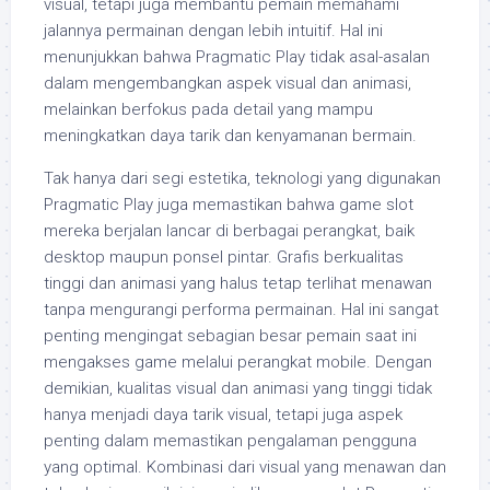
visual, tetapi juga membantu pemain memahami
jalannya permainan dengan lebih intuitif. Hal ini
menunjukkan bahwa Pragmatic Play tidak asal-asalan
dalam mengembangkan aspek visual dan animasi,
melainkan berfokus pada detail yang mampu
meningkatkan daya tarik dan kenyamanan bermain.
Tak hanya dari segi estetika, teknologi yang digunakan
Pragmatic Play juga memastikan bahwa game slot
mereka berjalan lancar di berbagai perangkat, baik
desktop maupun ponsel pintar. Grafis berkualitas
tinggi dan animasi yang halus tetap terlihat menawan
tanpa mengurangi performa permainan. Hal ini sangat
penting mengingat sebagian besar pemain saat ini
mengakses game melalui perangkat mobile. Dengan
demikian, kualitas visual dan animasi yang tinggi tidak
hanya menjadi daya tarik visual, tetapi juga aspek
penting dalam memastikan pengalaman pengguna
yang optimal. Kombinasi dari visual yang menawan dan