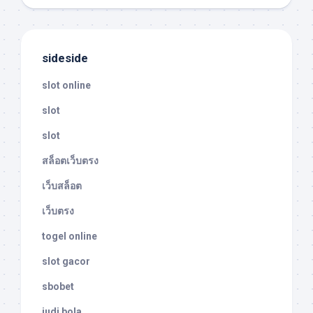
sideside
slot online
slot
slot
สล็อตเว็บตรง
เว็บสล็อต
เว็บตรง
togel online
slot gacor
sbobet
judi bola