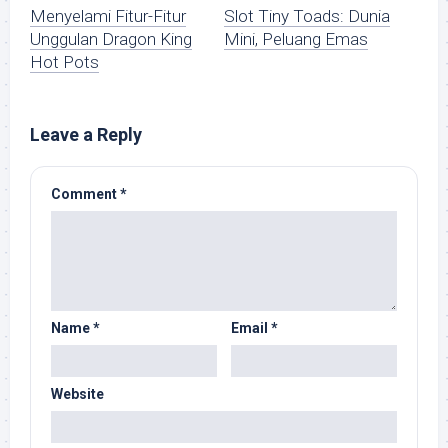
Menyelami Fitur-Fitur
Slot Tiny Toads: Dunia
Unggulan Dragon King
Mini, Peluang Emas
Hot Pots
Leave a Reply
Comment
*
Name
*
Email
*
Website