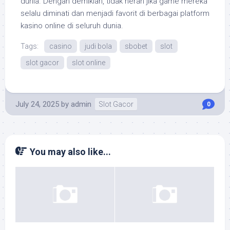
dunia. Dengan demikian, tidak heran jika game mereka
selalu diminati dan menjadi favorit di berbagai platform
kasino online di seluruh dunia.
Tags:
casino
judi bola
sbobet
slot
slot gacor
slot online
July 24, 2025
by
admin
Slot Gacor
0
You may also like...