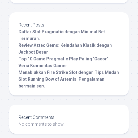
Recent Posts
Daftar Slot Pragmatic dengan Minimal Bet
Termurah.
Review Aztec Gems: Keindahan Klasik dengan
Jackpot Besar
Top 10 Game Pragmatic Play Paling ‘Gacor’
Versi Komunitas Gamer
Menaklukkan Fire Strike Slot dengan Tips Mudah
Slot Running Bow of Artemis: Pengalaman
bermain seru
Recent Comments
No comments to show.