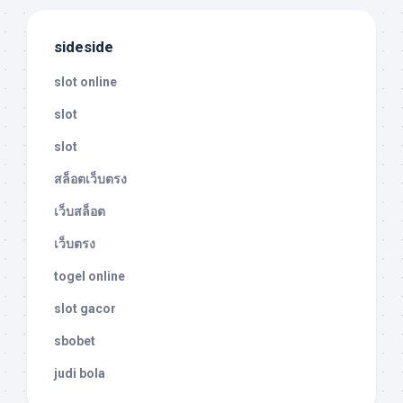
sideside
slot online
slot
slot
สล็อตเว็บตรง
เว็บสล็อต
เว็บตรง
togel online
slot gacor
sbobet
judi bola