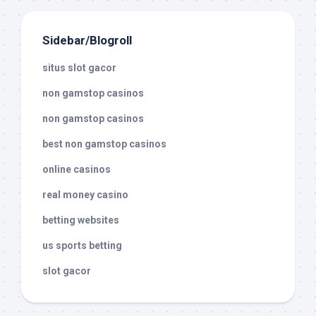
Sidebar/Blogroll
situs slot gacor
non gamstop casinos
non gamstop casinos
best non gamstop casinos
online casinos
real money casino
betting websites
us sports betting
slot gacor