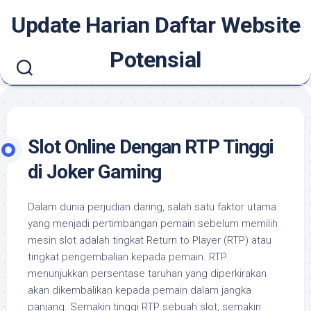
Skip
Update Harian Daftar Website
to
content
Potensial
Slot Online Dengan RTP Tinggi
di Joker Gaming
Dalam dunia perjudian daring, salah satu faktor utama
yang menjadi pertimbangan pemain sebelum memilih
mesin slot adalah tingkat Return to Player (RTP) atau
tingkat pengembalian kepada pemain. RTP
menunjukkan persentase taruhan yang diperkirakan
akan dikembalikan kepada pemain dalam jangka
panjang. Semakin tinggi RTP sebuah slot, semakin