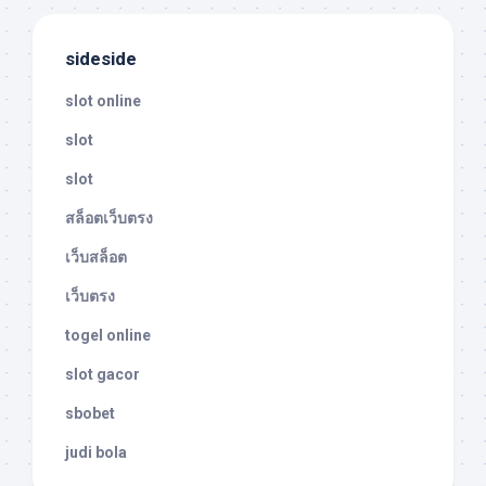
sideside
slot online
slot
slot
สล็อตเว็บตรง
เว็บสล็อต
เว็บตรง
togel online
slot gacor
sbobet
judi bola