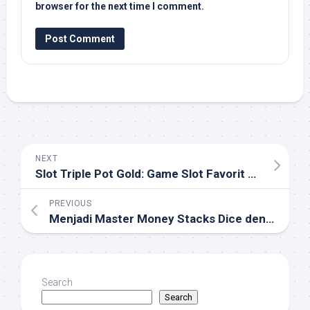
browser for the next time I comment.
NEXT
Slot Triple Pot Gold: Game Slot Favorit dengan Peluang Menang Melimpah
PREVIOUS
Menjadi Master Money Stacks Dice dengan Memanfaatkan Fitur Digital
Search
Search