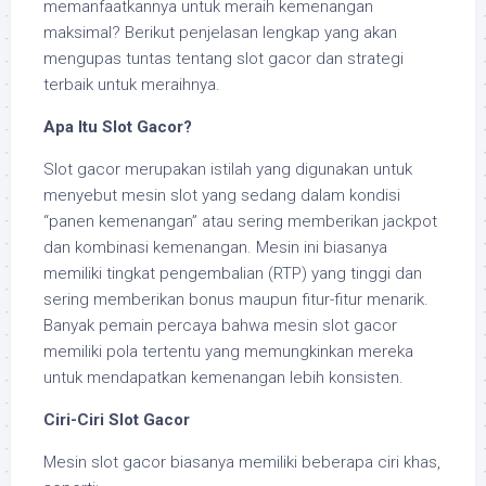
memanfaatkannya untuk meraih kemenangan
maksimal? Berikut penjelasan lengkap yang akan
mengupas tuntas tentang slot gacor dan strategi
terbaik untuk meraihnya.
Apa Itu Slot Gacor?
Slot gacor merupakan istilah yang digunakan untuk
menyebut mesin slot yang sedang dalam kondisi
“panen kemenangan” atau sering memberikan jackpot
dan kombinasi kemenangan. Mesin ini biasanya
memiliki tingkat pengembalian (RTP) yang tinggi dan
sering memberikan bonus maupun fitur-fitur menarik.
Banyak pemain percaya bahwa mesin slot gacor
memiliki pola tertentu yang memungkinkan mereka
untuk mendapatkan kemenangan lebih konsisten.
Ciri-Ciri Slot Gacor
Mesin slot gacor biasanya memiliki beberapa ciri khas,