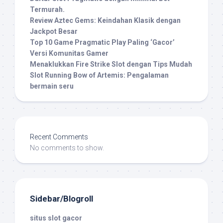
Termurah.
Review Aztec Gems: Keindahan Klasik dengan
Jackpot Besar
Top 10 Game Pragmatic Play Paling ‘Gacor’
Versi Komunitas Gamer
Menaklukkan Fire Strike Slot dengan Tips Mudah
Slot Running Bow of Artemis: Pengalaman
bermain seru
Recent Comments
No comments to show.
Sidebar/Blogroll
situs slot gacor