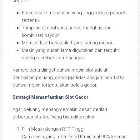
seperti:
Frekuensi kemenangan yang tinggi dalam periode
tertentu.
Tampilan simbol yang sering menghasilkan
kombinasi payout.
Memiliki fitur bonus aktif yang sering muncul.
Mesin yang sudah lama digunakan dan terbukti
sering memberi kemenangan.
Namun, perlu diingat bahwa mesin slot adalah
permainan peluang, sehingga tidak ada jaminan 100%
bahwa mesin tertentu akan selalu gacor.
Strategi Memanfaatkan Slot Gacor
Agar peluang menang semakin besar, berikut
beberapa strategi yang bisa diterapkan:
Pilih Mesin dengan RTP Tinggi
Cari mesin yang memiliki RTP minimal 96% ke atas,