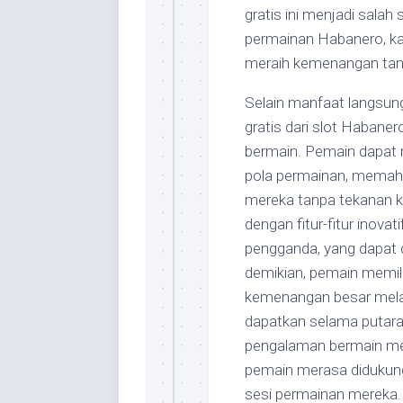
gratis ini menjadi sala
permainan Habanero, ka
meraih kemenangan tanpa
Selain manfaat langsun
gratis dari slot Habane
bermain. Pemain dapat 
pola permainan, memaham
mereka tanpa tekanan k
dengan fitur-fitur inovati
pengganda, yang dapat d
demikian, pemain memi
kemenangan besar melal
dapatkan selama putara
pengalaman bermain men
pemain merasa didukung
sesi permainan mereka.