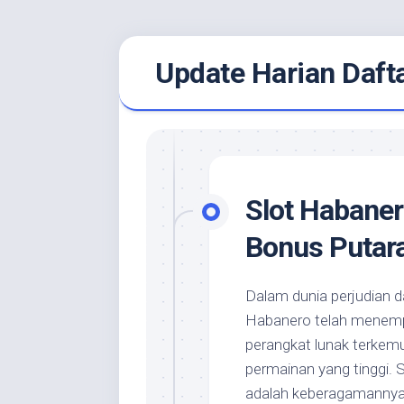
Skip
Update Harian Daft
to
content
Slot Habane
Bonus Putara
Dalam dunia perjudian 
Habanero telah menemp
perangkat lunak terkemu
permainan yang tinggi. 
adalah keberagamannya