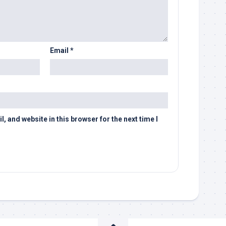
Email
*
 and website in this browser for the next time I