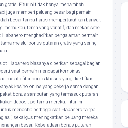
 gratis. Fitur ini tidak hanya menambah
api juga memberi peluang besar bagi pemain
iah besar tanpa harus mempertaruhkan banyak
ng memukau, tema yang variatif, dan mekanisme
lot Habanero menghadirkan pengalaman bermain
rutama melalui bonus putaran gratis yang sering
ain.
 slot Habanero biasanya diberikan sebagai bagian
seperti saat pemain mencapai kombinasi
u melalui fitur bonus khusus yang diaktifkan
, banyak kasino online yang bekerja sama dengan
aket bonus sambutan yang termasuk putaran
kukan deposit pertama mereka. Fitur ini
ntuk mencoba berbagai slot Habanero tanpa
g asli, sekaligus meningkatkan peluang mereka
enangan besar. Keberadaan bonus putaran