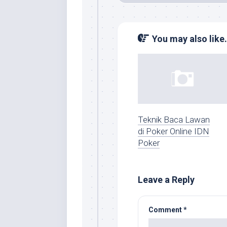
You may also like.
Teknik Baca Lawan
di Poker Online IDN
Poker
Leave a Reply
Comment
*