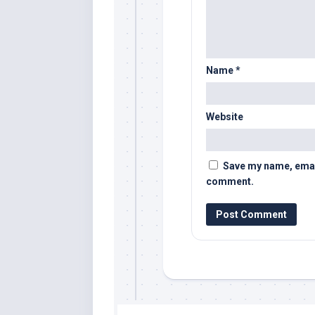
Name
*
Website
Save my name, email,
comment.