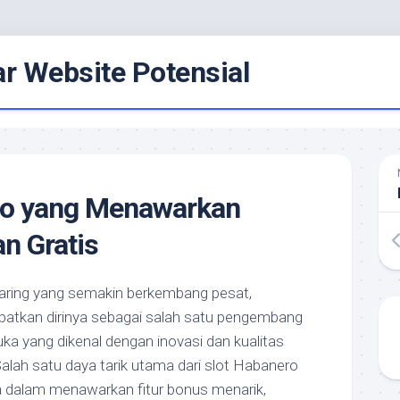
ar Website Potensial
ro yang Menawarkan
n Gratis
daring yang semakin berkembang pesat,
atkan dirinya sebagai salah satu pengembang
ka yang dikenal dengan inovasi dan kualitas
Salah satu daya tarik utama dari slot Habanero
 dalam menawarkan fitur bonus menarik,