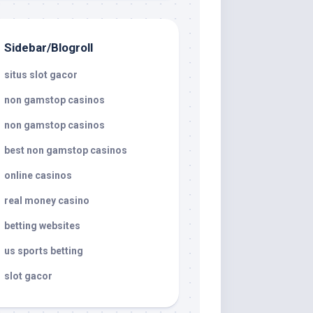
Sidebar/Blogroll
situs slot gacor
non gamstop casinos
non gamstop casinos
best non gamstop casinos
online casinos
real money casino
betting websites
us sports betting
slot gacor