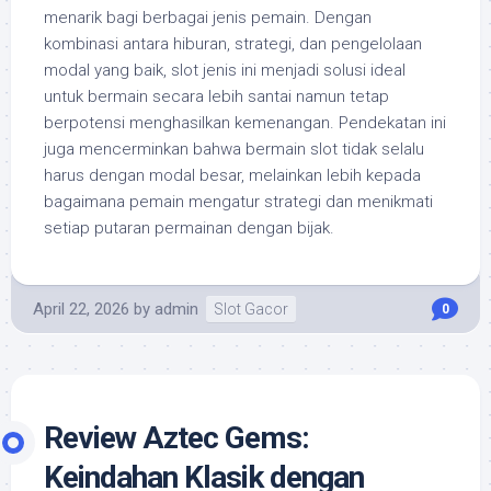
menarik bagi berbagai jenis pemain. Dengan
kombinasi antara hiburan, strategi, dan pengelolaan
modal yang baik, slot jenis ini menjadi solusi ideal
untuk bermain secara lebih santai namun tetap
berpotensi menghasilkan kemenangan. Pendekatan ini
juga mencerminkan bahwa bermain slot tidak selalu
harus dengan modal besar, melainkan lebih kepada
bagaimana pemain mengatur strategi dan menikmati
setiap putaran permainan dengan bijak.
April 22, 2026
by
admin
Slot Gacor
0
Review Aztec Gems:
Keindahan Klasik dengan