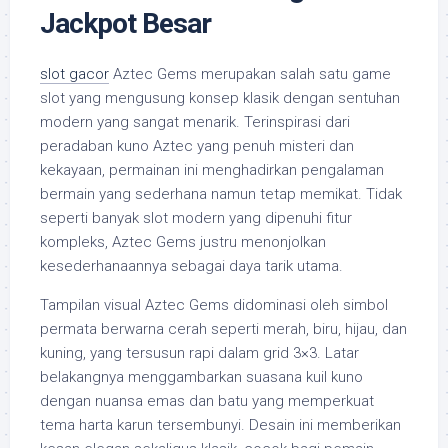
Jackpot Besar
slot gacor
Aztec Gems merupakan salah satu game
slot yang mengusung konsep klasik dengan sentuhan
modern yang sangat menarik. Terinspirasi dari
peradaban kuno Aztec yang penuh misteri dan
kekayaan, permainan ini menghadirkan pengalaman
bermain yang sederhana namun tetap memikat. Tidak
seperti banyak slot modern yang dipenuhi fitur
kompleks, Aztec Gems justru menonjolkan
kesederhanaannya sebagai daya tarik utama.
Tampilan visual Aztec Gems didominasi oleh simbol
permata berwarna cerah seperti merah, biru, hijau, dan
kuning, yang tersusun rapi dalam grid 3×3. Latar
belakangnya menggambarkan suasana kuil kuno
dengan nuansa emas dan batu yang memperkuat
tema harta karun tersembunyi. Desain ini memberikan