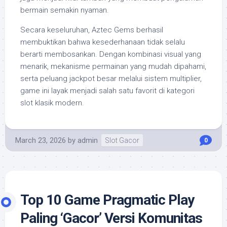
bermain semakin nyaman.
Secara keseluruhan, Aztec Gems berhasil
membuktikan bahwa kesederhanaan tidak selalu
berarti membosankan. Dengan kombinasi visual yang
menarik, mekanisme permainan yang mudah dipahami,
serta peluang jackpot besar melalui sistem multiplier,
game ini layak menjadi salah satu favorit di kategori
slot klasik modern.
March 23, 2026
by
admin
Slot Gacor
0
Top 10 Game Pragmatic Play
Paling ‘Gacor’ Versi Komunitas