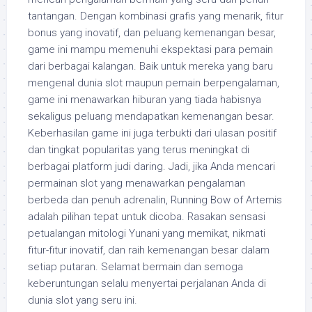
tantangan. Dengan kombinasi grafis yang menarik, fitur
bonus yang inovatif, dan peluang kemenangan besar,
game ini mampu memenuhi ekspektasi para pemain
dari berbagai kalangan. Baik untuk mereka yang baru
mengenal dunia slot maupun pemain berpengalaman,
game ini menawarkan hiburan yang tiada habisnya
sekaligus peluang mendapatkan kemenangan besar.
Keberhasilan game ini juga terbukti dari ulasan positif
dan tingkat popularitas yang terus meningkat di
berbagai platform judi daring. Jadi, jika Anda mencari
permainan slot yang menawarkan pengalaman
berbeda dan penuh adrenalin, Running Bow of Artemis
adalah pilihan tepat untuk dicoba. Rasakan sensasi
petualangan mitologi Yunani yang memikat, nikmati
fitur-fitur inovatif, dan raih kemenangan besar dalam
setiap putaran. Selamat bermain dan semoga
keberuntungan selalu menyertai perjalanan Anda di
dunia slot yang seru ini.