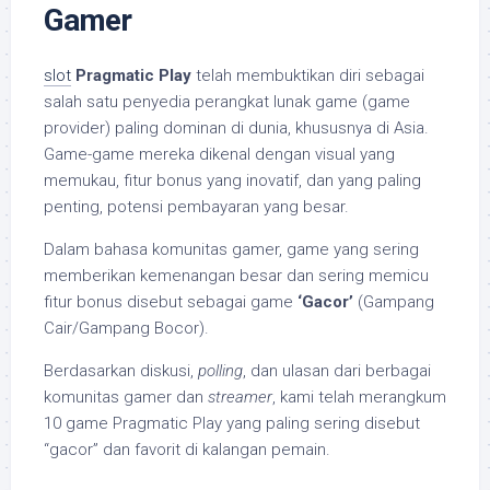
Gamer
slot
Pragmatic Play
telah membuktikan diri sebagai
salah satu penyedia perangkat lunak game (game
provider) paling dominan di dunia, khususnya di Asia.
Game-game mereka dikenal dengan visual yang
memukau, fitur bonus yang inovatif, dan yang paling
penting, potensi pembayaran yang besar.
Dalam bahasa komunitas gamer, game yang sering
memberikan kemenangan besar dan sering memicu
fitur bonus disebut sebagai game
‘Gacor’
(Gampang
Cair/Gampang Bocor).
Berdasarkan diskusi,
polling
, dan ulasan dari berbagai
komunitas gamer dan
streamer
, kami telah merangkum
10 game Pragmatic Play yang paling sering disebut
“gacor” dan favorit di kalangan pemain.