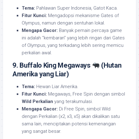
Tema:
Pahlawan Super Indonesia, Gatot Kaca.
Fitur Kunci:
Mengadopsi mekanisme Gates of
Olympus, namun dengan sentuhan lokal.
Mengapa Gacor:
Banyak pemain percaya game
ini adalah “kembaran” yang lebih ringan dari Gates
of Olympus, yang terkadang lebih sering memicu
perkalian awal.
9. Buffalo King Megaways
(Hutan
Amerika yang Liar)
Tema:
Hewan Liar Amerika.
Fitur Kunci:
Megaways, Free Spin dengan simbol
Wild Perkalian
yang terakumulasi.
Mengapa Gacor:
Di Free Spin, simbol Wild
dengan Perkalian (x2, x3, x5) akan dikalikan satu
sama lain, menciptakan potensi kemenangan
yang sangat besar.