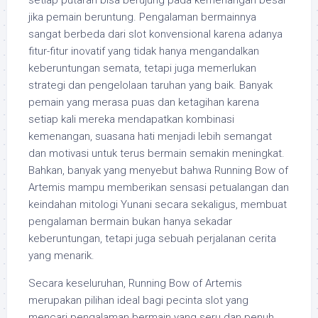
setiap putaran bisa berujung pada kemenangan besar
jika pemain beruntung. Pengalaman bermainnya
sangat berbeda dari slot konvensional karena adanya
fitur-fitur inovatif yang tidak hanya mengandalkan
keberuntungan semata, tetapi juga memerlukan
strategi dan pengelolaan taruhan yang baik. Banyak
pemain yang merasa puas dan ketagihan karena
setiap kali mereka mendapatkan kombinasi
kemenangan, suasana hati menjadi lebih semangat
dan motivasi untuk terus bermain semakin meningkat.
Bahkan, banyak yang menyebut bahwa Running Bow of
Artemis mampu memberikan sensasi petualangan dan
keindahan mitologi Yunani secara sekaligus, membuat
pengalaman bermain bukan hanya sekadar
keberuntungan, tetapi juga sebuah perjalanan cerita
yang menarik.
Secara keseluruhan, Running Bow of Artemis
merupakan pilihan ideal bagi pecinta slot yang
mencari pengalaman bermain yang seru dan penuh