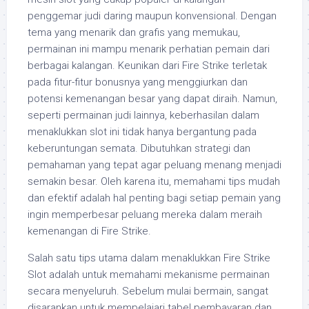
penggemar judi daring maupun konvensional. Dengan
tema yang menarik dan grafis yang memukau,
permainan ini mampu menarik perhatian pemain dari
berbagai kalangan. Keunikan dari Fire Strike terletak
pada fitur-fitur bonusnya yang menggiurkan dan
potensi kemenangan besar yang dapat diraih. Namun,
seperti permainan judi lainnya, keberhasilan dalam
menaklukkan slot ini tidak hanya bergantung pada
keberuntungan semata. Dibutuhkan strategi dan
pemahaman yang tepat agar peluang menang menjadi
semakin besar. Oleh karena itu, memahami tips mudah
dan efektif adalah hal penting bagi setiap pemain yang
ingin memperbesar peluang mereka dalam meraih
kemenangan di Fire Strike.
Salah satu tips utama dalam menaklukkan Fire Strike
Slot adalah untuk memahami mekanisme permainan
secara menyeluruh. Sebelum mulai bermain, sangat
disarankan untuk mempelajari tabel pembayaran dan