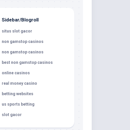
Sidebar/Blogroll
situs slot gacor
non gamstop casinos
non gamstop casinos
best non gamstop casinos
online casinos
real money casino
betting websites
us sports betting
slot gacor