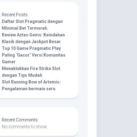
Recent Posts
Daftar Slot Pragmatic dengan
Minimal Bet Termurah.
Review Aztec Gems: Keindahan
Klasik dengan Jackpot Besar
Top 10 Game Pragmatic Play
Paling ‘Gacor’ Versi Komunitas
Gamer
Menaklukkan Fire Strike Slot
dengan Tips Mudah
Slot Running Bow of Artemis:
Pengalaman bermain seru
Recent Comments
No comments to show.