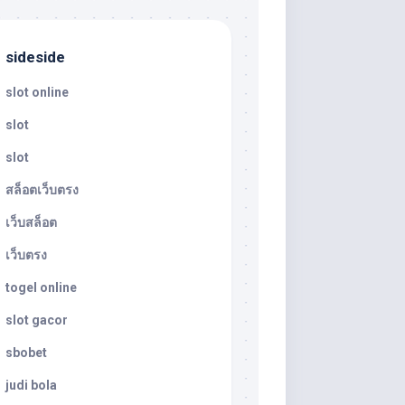
sideside
slot online
slot
slot
สล็อตเว็บตรง
เว็บสล็อต
เว็บตรง
togel online
slot gacor
sbobet
judi bola