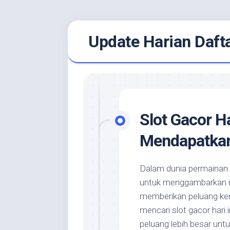
Skip
Update Harian Daft
to
content
Slot Gacor Ha
Mendapatkan
Dalam dunia permainan sl
untuk menggambarkan me
memberikan peluang kem
mencari slot gacor hari
peluang lebih besar unt