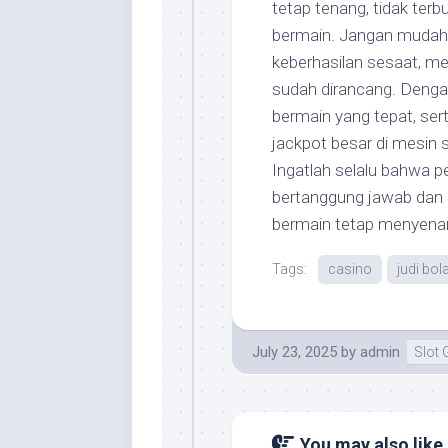
tetap tenang, tidak terb
bermain. Jangan mudah 
keberhasilan sesaat, me
sudah dirancang. Dengan
bermain yang tepat, se
jackpot besar di mesin s
Ingatlah selalu bahwa p
bertanggung jawab dan
bermain tetap menyena
Tags:
casino
judi bol
July 23, 2025
by
admin
Slot 
You may also like.