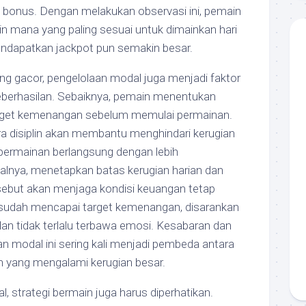
 bonus. Dengan melakukan observasi ini, pemain
 mana yang paling sesuai untuk dimainkan hari
endapatkan jackpot pun semakin besar.
ng gacor, pengelolaan modal juga menjadi faktor
eberhasilan. Sebaiknya, pemain menentukan
arget kemenangan sebelum memulai permainan.
a disiplin akan membantu menghindari kerugian
ermainan berlangsung dengan lebih
alnya, menetapkan batas kerugian harian dan
rsebut akan menjaga kondisi keuangan tetap
tika sudah mencapai target kemenangan, disarankan
dan tidak terlalu terbawa emosi. Kesabaran dan
an modal ini sering kali menjadi pembeda antara
 yang mengalami kerugian besar.
, strategi bermain juga harus diperhatikan.