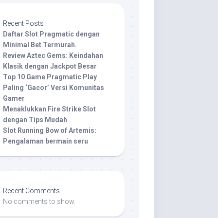
Recent Posts
Daftar Slot Pragmatic dengan
Minimal Bet Termurah.
Review Aztec Gems: Keindahan
Klasik dengan Jackpot Besar
Top 10 Game Pragmatic Play
Paling ‘Gacor’ Versi Komunitas
Gamer
Menaklukkan Fire Strike Slot
dengan Tips Mudah
Slot Running Bow of Artemis:
Pengalaman bermain seru
Recent Comments
No comments to show.