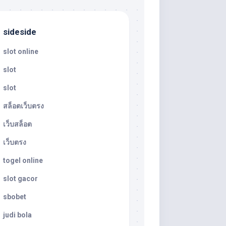
sideside
slot online
slot
slot
สล็อตเว็บตรง
เว็บสล็อต
เว็บตรง
togel online
slot gacor
sbobet
judi bola