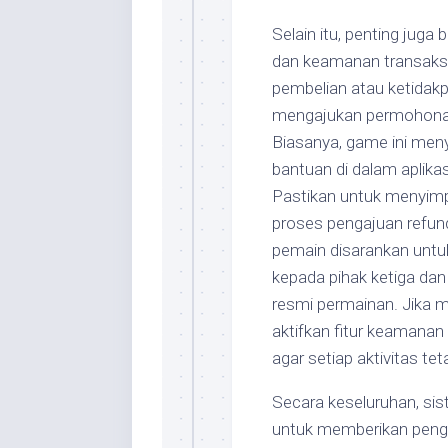
Selain itu, penting jug
dan keamanan transaksi 
pembelian atau ketidakp
mengajukan permohonan 
Biasanya, game ini meny
bantuan di dalam aplikas
Pastikan untuk menyimpa
proses pengajuan refun
pemain disarankan untu
kepada pihak ketiga dan
resmi permainan. Jika m
aktifkan fitur keamanan
agar setiap aktivitas t
Secara keseluruhan, si
untuk memberikan peng