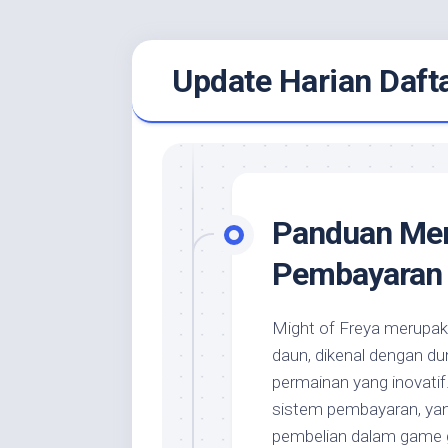
Skip
Update Harian Daft
to
content
Panduan Me
Pembayaran d
Might of Freya merupak
daun, dikenal dengan d
permainan yang inovatif.
sistem pembayaran, ya
pembelian dalam game 