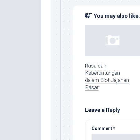
You may also like.
Rasa dan
Keberuntungan
dalam Slot Jajanan
Pasar
Leave a Reply
Comment
*