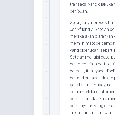
transaksi yang dilakuk
penipuan.
Selanjutnya, proses tra
user-friendly. Setelah p
mereka akan diarahkan 
memilih metode pembaya
yang diperlukan, seperti
Setelah mengisi data, 
dan menerima notifikasi 
berhasil, item yang dib
dapat digunakan dalam pe
gagal atau pembayaran 
solusi melalui customer
pemain untuk selalu m
pembayaran yang dimasu
lancar tanpa hambatan.